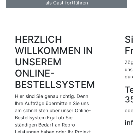
als Gast fortführen
HERZLICH
S
WILLKOMMEN IN
F
UNSEREM
Zög
uns
ONLINE-
dur
BESTELLSYSTEM
Te
Hier sind Sie genau richtig. Denn
3
Ihre Aufträge übermitteln Sie uns
am schnellsten über unser Online-
ode
Bestellsystem.Egal ob Sie
in
ständigen Bedarf an Repro-
Leistungen haben oder Ihr Projekt